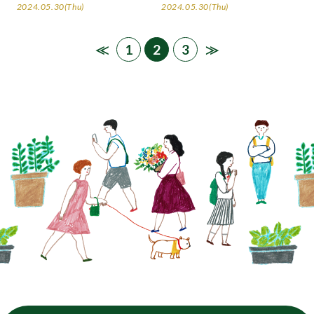
2024.05.30(Thu)
2024.05.30(Thu)
≪
1
2
3
≫