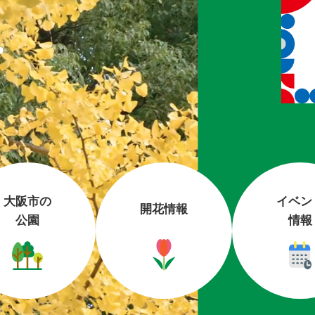
.
大阪市の
イベン
開花情報
公園
情報