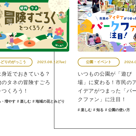
2026.07.10(Fri)
2026.
公園・イベント
みどりのまちづくり
つもの公園が「遊び
うめきたi-Treeはじめ
」に変わる！市民のア
た！
デアがつまった「パー
# 守る・増やす
# 楽しむ
# 北区
ファン」に注目！
# 公園樹・街路樹
# 地域の花とみ
しむ
# 知る
# 公園の使い方