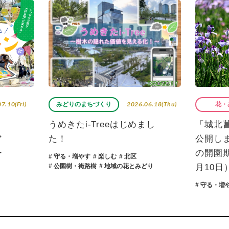
06.18(Thu)
2026.05.15(Fri)
花・みどり
花・
まし
「城北菖蒲園ガイド」を
矢倉緑
公開しました！（2026年
じる、
の開園期間：5月15日～6
の自然
どり
月10日）
# 楽しむ
#
# 守る・増やす
# 地域の花とみどり