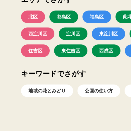
北区
都島区
福島区
此
西淀川区
淀川区
東淀川区
住吉区
東住吉区
西成区
キーワードでさがす
地域の花とみどり
公園の使い方