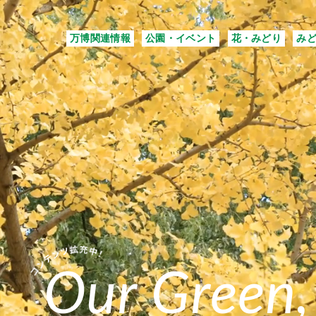
万博関連情報
公園・イベント
花・みどり
み
Our Green,