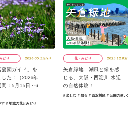
2025.12.02(Tue)
2025.08.12(
みどり
みどりのがっこう
地｜潮風と緑を感
実は身近でおきている？
大阪・西淀川 水辺
植物のタネの冒険すごろ
体験！
くをつくろう！
 知る
# 西淀川区
# 公園の使い方
# 守る・増やす
# 楽しむ
# 地域の花とみ