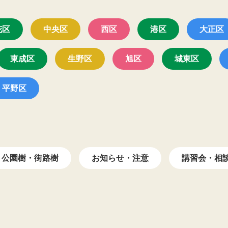
花区
中央区
西区
港区
大正区
東成区
生野区
旭区
城東区
平野区
公園樹・街路樹
お知らせ・注意
講習会・相