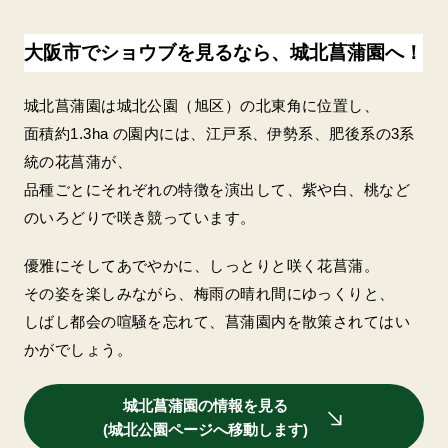
大阪市でショウブを見るなら、城北菖蒲園へ！
城北菖蒲園は城北公園（旭区）の北東角に位置し、
面積約1.3ha の園内には、江戸系、伊勢系、肥後系の3系
統の花菖蒲が、
品種ごとにそれぞれの特徴を演出して、紫や白、桃など
のいろどりで咲き競っています。
優雅にそしてあでやかに、しっとりと咲く花菖蒲。
その姿を楽しみながら、梅雨の晴れ間にゆっくりと、
しばし都会の喧騒を忘れて、菖蒲園内を散策されてはい
かがでしょう。
城北菖蒲園の情報を見る
(城北公園ページへ移動します)