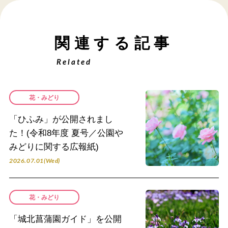
関連する記事
Related
花・みどり
「ひふみ」が公開されまし
た！(令和8年度 夏号／公園や
みどりに関する広報紙)
2026.07.01(Wed)
花・みどり
「城北菖蒲園ガイド」を公開